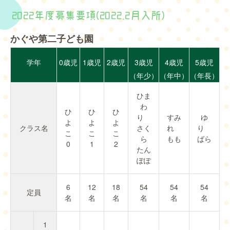
2022年度募集要項(2022.2月入所)
かぐや第二子ども園
学年
0歳児
1歳児
2歳児
3歳児
4歳児
5歳児
（年少）
（年中）
（年長）
ひま
わ
ひ
ひ
ひ
り
すみ
ゆ
よ
よ
よ
クラス名
さく
れ
り
こ
こ
こ
ら
もも
ばら
0
1
2
たん
ぽぽ
6
12
18
54
54
54
定員
名
名
名
名
名
名
1