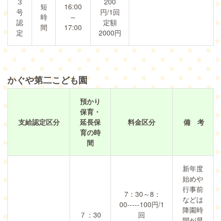
３
200
短
16:00
号
円/1回
時
～
認
定額
間
17:00
定
2000円
かぐや第二こども園
預かり
保育・
支給認定区分
延長保
料金区分
備 考
育の時
間
新年度
始めや
行事前
7：30～8：
などは
00-----100円/1
降園時
７：30
回
間が早