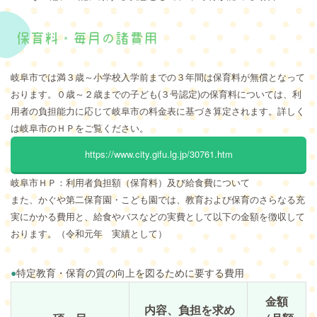
保育料・毎月の諸費用
岐阜市では満３歳～小学校入学前までの３年間は保育料が無償となって
おります。０歳～２歳までの子ども(３号認定)の保育料については、利
用者の負担能力に応じて岐阜市の料金表に基づき算定されます。詳しく
は岐阜市のＨＰをご覧ください。
https://www.city.gifu.lg.jp/30761.htm
岐阜市ＨＰ：利用者負担額（保育料）及び給食費について
また、かぐや第二保育園・こども園では、教育および保育のさらなる充
実にかかる費用と、給食やバスなどの実費として以下の金額を徴収して
おります。（令和元年 実績として）
●
特定教育・保育の質の向上を図るために要する費用
金額
内容、負担を求め