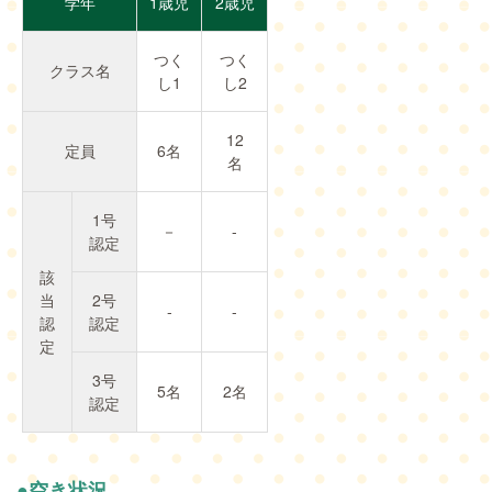
学年
1歳児
2歳児
つく
つく
クラス名
し1
し2
12
定員
6名
名
1号
－
-
認定
該
当
2号
-
-
認
認定
定
3号
5名
2名
認定
●空き状況