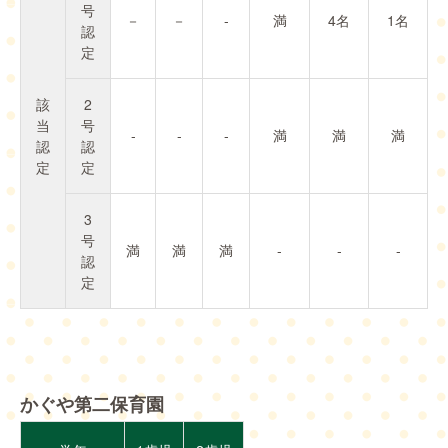
号
－
－
-
満
4名
1名
認
定
該
2
当
号
-
-
-
満
満
満
認
認
定
定
3
号
満
満
満
-
-
-
認
定
かぐや第二保育園