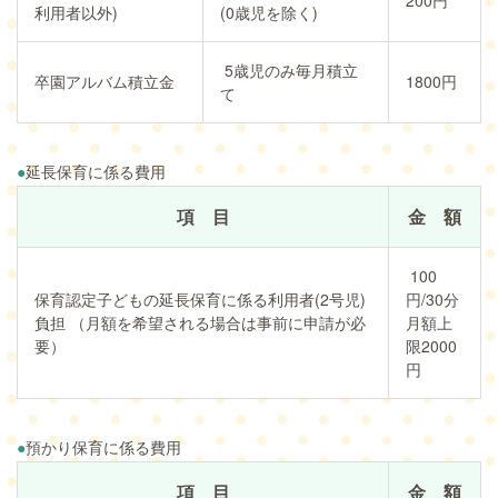
利用者以外)
(0歳児を除く)
5歳児のみ毎月積立
卒園アルバム積立金
1800円
て
●
延長保育に係る費用
項 目
金 額
100
保育認定子どもの延長保育に係る利用者(2号児)
円/30分
負担 （月額を希望される場合は事前に申請が必
月額上
要）
限2000
円
●
預かり保育に係る費用
項 目
金 額