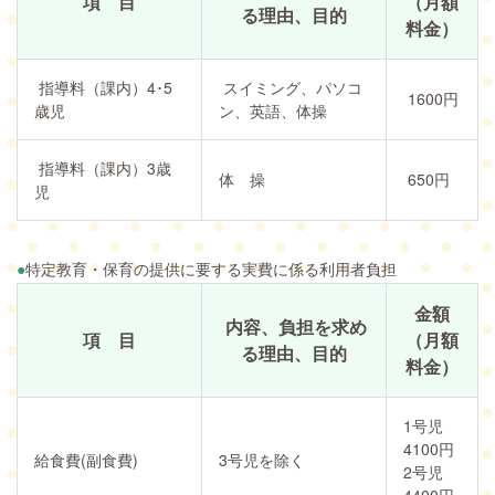
項 目
（月額
る理由、目的
料金）
指導料（課内）4･5
スイミング、パソコ
1600円
歳児
ン、英語、体操
指導料（課内）3歳
体 操
650円
児
●
特定教育・保育の提供に要する実費に係る利用者負担
金額
内容、負担を求め
項 目
（月額
る理由、目的
料金）
1号児
4100円
給食費(副食費)
3号児を除く
2号児
4400円